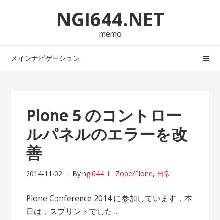
ナ
コ
NGI644.NET
ビ
ン
ゲ
テ
memo
ー
ン
シ
ツ
メインナビゲーション
ョ
へ
ン
ス
へ
キ
ス
ッ
Plone 5 のコントロー
キ
プ
ルパネルのエラーを改
ッ
プ
善
2014-11-02
By
ngi644
Zope/Plone
,
日常
Plone Conference 2014 に参加しています．本
日は，スプリントでした．