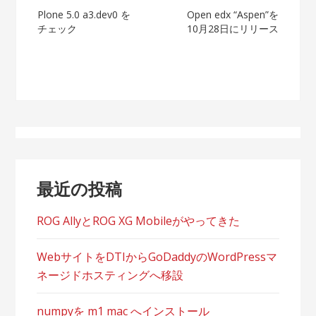
投
Plone 5.0 a3.dev0 を
Open edx “Aspen”を
チェック
10月28日にリリース
稿
ナ
ビ
ゲ
ー
シ
最近の投稿
ョ
ROG AllyとROG XG Mobileがやってきた
ン
WebサイトをDTIからGoDaddyのWordPressマ
ネージドホスティングへ移設
numpyを m1 mac へインストール