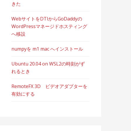
きた
WebサイトをDTIからGoDaddyの
WordPressマネージドホスティング
へ移設
numpyを m1 mac へインストール
Ubuntu 20.04 on WSL2の時刻がず
れるとき
RemoteFX 3D ビデオアダプターを
有効にする