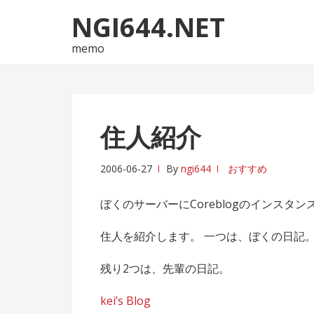
ナ
コ
NGI644.NET
ビ
ン
ゲ
テ
memo
ー
ン
シ
ツ
ョ
へ
ン
ス
住人紹介
へ
キ
ス
ッ
2006-06-27
By
ngi644
おすすめ
キ
プ
ッ
ぼくのサーバーにCoreblogのインスタ
プ
住人を紹介します。 一つは、ぼくの日記
残り2つは、先輩の日記。
kei’s Blog