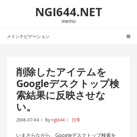
ナ
コ
NGI644.NET
ビ
ン
ゲ
テ
memo
ー
ン
シ
ツ
メインナビゲーション
ョ
へ
ン
ス
へ
キ
ス
ッ
削除したアイテムを
キ
プ
Googleデスクトップ検
ッ
プ
索結果に反映させな
い。
2006-07-04
By
ngi644
日常
いまさらながら、Googleデスクトップ検索を