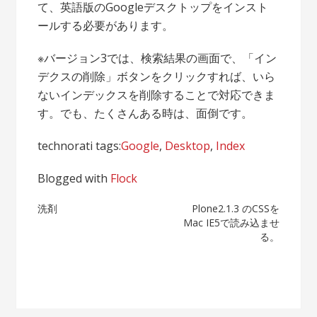
て、英語版のGoogleデスクトップをインスト
ールする必要があります。
※バージョン3では、検索結果の画面で、「イン
デクスの削除」ボタンをクリックすれば、いら
ないインデックスを削除することで対応できま
す。でも、たくさんある時は、面倒です。
technorati tags:
Google
,
Desktop
,
Index
Blogged with
Flock
投
洗剤
Plone2.1.3 のCSSを
Mac IE5で読み込ませ
稿
る。
ナ
ビ