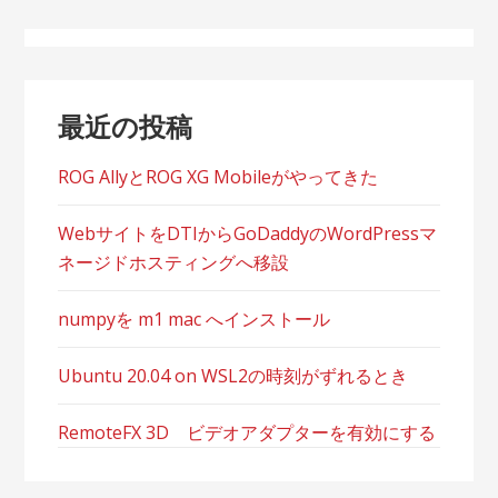
ゲ
ー
シ
最近の投稿
ョ
ン
ROG AllyとROG XG Mobileがやってきた
WebサイトをDTIからGoDaddyのWordPressマ
ネージドホスティングへ移設
numpyを m1 mac へインストール
Ubuntu 20.04 on WSL2の時刻がずれるとき
RemoteFX 3D ビデオアダプターを有効にする