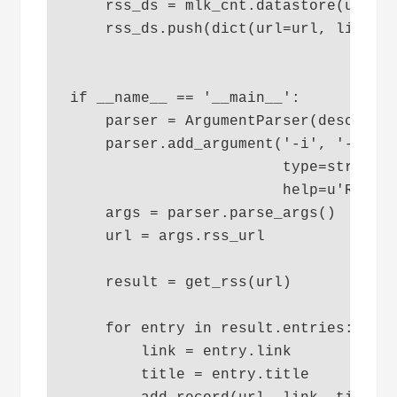
    rss_ds = mlk_cnt.datastore(u'rss'
    rss_ds.push(dict(url=url, link=li
if __name__ == '__main__':

    parser = ArgumentParser(descripti
    parser.add_argument('-i', '--rss_
                        type=str, req
                        help=u'RSS UR
    args = parser.parse_args()

    url = args.rss_url

    result = get_rss(url)

    for entry in result.entries:

        link = entry.link

        title = entry.title
