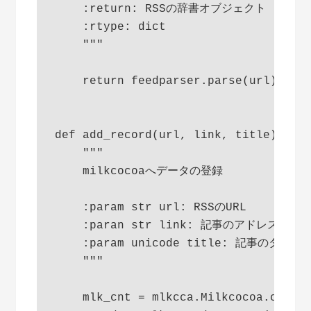
    :return: RSSの辞書オブジェクト

    :rtype: dict

    """

    return feedparser.parse(url)

def add_record(url, link, title):

    """

    milkcocoaへデータの登録

    :param str url: RSSのURL

    :paran str link: 記事のアドレス

    :param unicode title: 記事のタイトル
    """

    mlk_cnt = mlkcca.Milkcocoa.connec