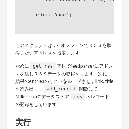
        add_record(url, link, title)

    print('Done')

このスクリプトは，-i オプションでＲＳＳを取
得したいアドレスを指定します．
始めに
関数でfeedparserにアドレ
get_rss
スを渡しＲＳＳデータの取得をします．次に，
結果のentriesのリストをループさせ，link, title
を読み出し，
関数にて
add_record
Milkcocoaのデータストア:
へレコード
rss
の登録をしています．
実行