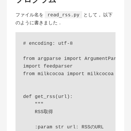
ファイル名を
として， 以下
read_rss.py
のように書きました．
# encoding: utf-8

from argparse import ArgumentParser

import feedparser

from milkcocoa import milkcocoa as ml
def get_rss(url):

    """

    RSS取得

    :param str url: RSSのURL
