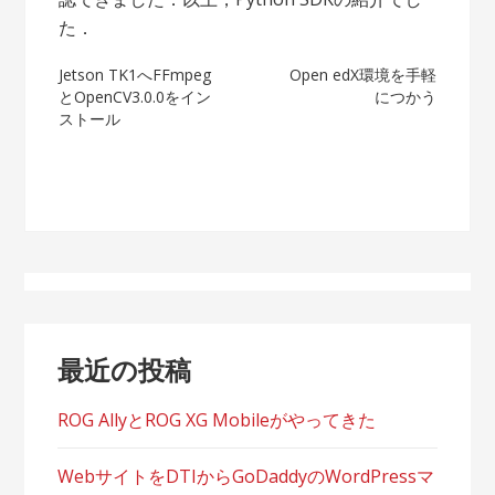
た．
投
Jetson TK1へFFmpeg
Open edX環境を手軽
とOpenCV3.0.0をイン
につかう
稿
ストール
ナ
ビ
ゲ
ー
シ
最近の投稿
ョ
ン
ROG AllyとROG XG Mobileがやってきた
WebサイトをDTIからGoDaddyのWordPressマ