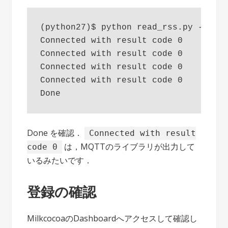
(python27)$ python read_rss.py -i htt
Connected with result code 0

Connected with result code 0

Connected with result code 0

Connected with result code 0

Done を確認．
Connected with result
は，MQTTのライブラリが出力して
code 0
いるみたいです．
登録の確認
MilkcocoaのDashboardへアクセスして確認し