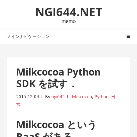
ナ
コ
NGI644.NET
ビ
ン
ゲ
テ
memo
ー
ン
シ
ツ
メインナビゲーション
ョ
へ
ン
ス
へ
キ
ス
ッ
Milkcocoa Python
キ
プ
SDK を試す．
ッ
プ
2015-12-04
By
ngi644
Milkcocoa
,
Python
,
日
常
Milkcocoa という
BaaS がある．