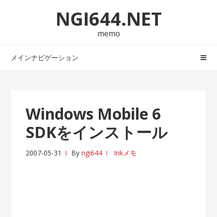
ナ
コ
NGI644.NET
ビ
ン
ゲ
テ
memo
ー
ン
シ
ツ
メインナビゲーション
ョ
へ
ン
ス
へ
キ
ス
ッ
Windows Mobile 6
キ
プ
SDKをインストール
ッ
プ
2007-05-31
By
ngi644
Inkメモ