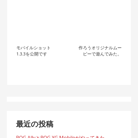
投
モバイルショット
作ろうオリジナルムー
1.3.3を公開です
ビーで遊んでみた。
稿
ナ
ビ
ゲ
ー
シ
最近の投稿
ョ
ROG AllyとROG XG Mobileがやってきた