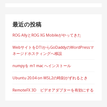
ー
シ
最近の投稿
ョ
ン
ROG AllyとROG XG Mobileがやってきた
WebサイトをDTIからGoDaddyのWordPressマ
ネージドホスティングへ移設
numpyを m1 mac へインストール
Ubuntu 20.04 on WSL2の時刻がずれるとき
RemoteFX 3D ビデオアダプターを有効にする