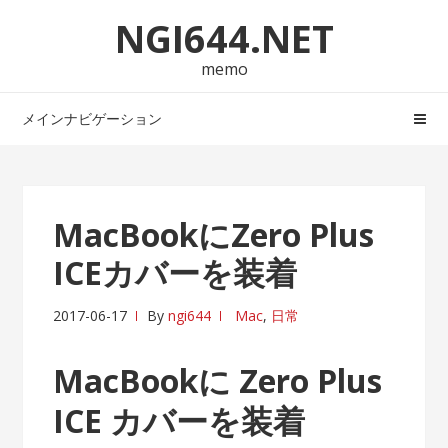
ナ
コ
NGI644.NET
ビ
ン
ゲ
テ
memo
ー
ン
シ
ツ
メインナビゲーション
ョ
へ
ン
ス
へ
キ
ス
ッ
MacBookにZero Plus
キ
プ
ICEカバーを装着
ッ
プ
2017-06-17
By
ngi644
Mac
,
日常
MacBookに Zero Plus
ICE カバーを装着