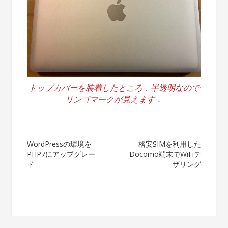
トップカバーを装着したところ．半透明なので
リンゴマークが見えます．
投
WordPressの環境を
格安SIMを利用した
PHP7にアップグレー
Docomo端末でWiFiテ
稿
ド
ザリング
ナ
ビ
ゲ