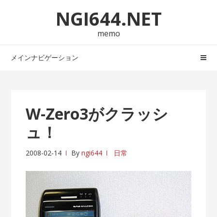
ナ
コ
NGI644.NET
ビ
ン
ゲ
テ
memo
ー
ン
シ
ツ
メインナビゲーション
ョ
へ
ン
ス
へ
キ
ス
ッ
W-Zero3がクラッシ
キ
プ
ュ！
ッ
プ
2008-02-14
By
ngi644
日常