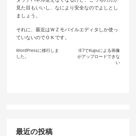
見た目もいいし、なにより安全なのでよしとし
ましょう。
それに、最近はＷＺモバイルエディタしか使っ
ていないのでＯＫです。
投
WordPressに移行しま
IE7でKupuによる画像
した。
がアップロードできな
稿
い
ナ
ビ
ゲ
ー
シ
最近の投稿
ョ