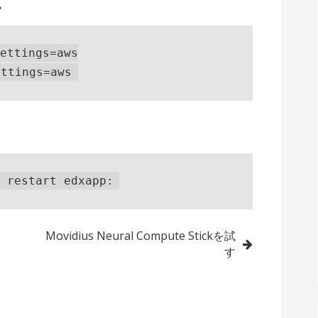
．
ettings=aws

Movidius Neural Compute Stickを試
す