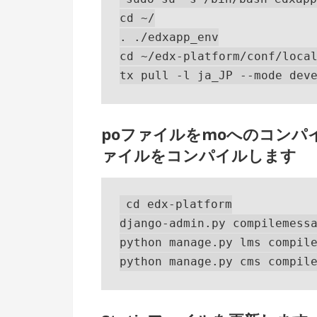
cd ~/

. ./edxapp_env

cd ~/edx-platform/conf/local
poファイルをmoへのコンパイル
ァイルをコンパイルします
cd edx-platform

django-admin.py compilemessa
python manage.py lms compile