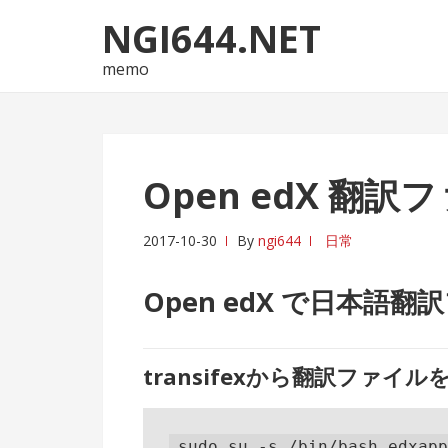
ナ
コ
NGI644.NET
ビ
ン
ゲ
テ
memo
ー
ン
シ
ツ
ョ
へ
ン
ス
Open edX 翻
へ
キ
ス
ッ
2017-10-30
By
ngi644
日常
キ
プ
ッ
Open edX で日本語
プ
transifexから翻訳ファイル
sudo su -s /bin/bash edxapp
