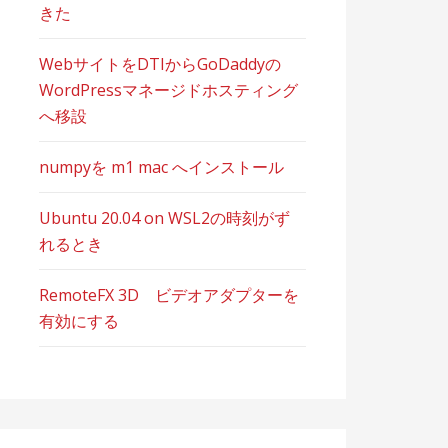
きた
WebサイトをDTIからGoDaddyの
WordPressマネージドホスティング
へ移設
numpyを m1 mac へインストール
Ubuntu 20.04 on WSL2の時刻がず
れるとき
RemoteFX 3D ビデオアダプターを
有効にする