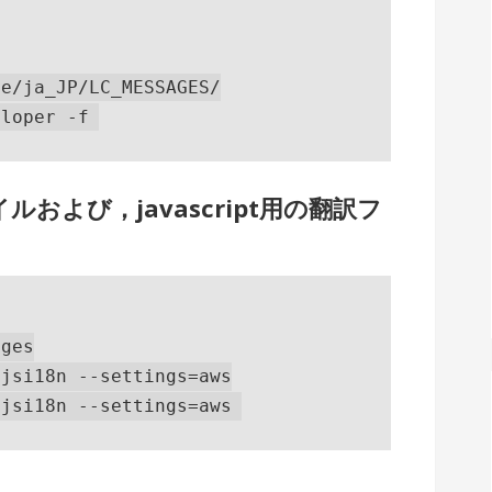
e/ja_JP/LC_MESSAGES/

および，javascript用の翻訳フ
ges

jsi18n --settings=aws
