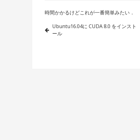
時間かかるけどこれが一番簡単みたい．
投
Ubuntu16.04に CUDA 8.0 をインスト
ール
稿
ナ
ビ
ゲ
ー
シ
ョ
ン