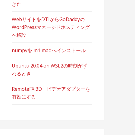
きた
WebサイトをDTIからGoDaddyの
WordPressマネージドホスティング
へ移設
numpyを m1 mac へインストール
Ubuntu 20.04 on WSL2の時刻がず
れるとき
RemoteFX 3D ビデオアダプターを
有効にする