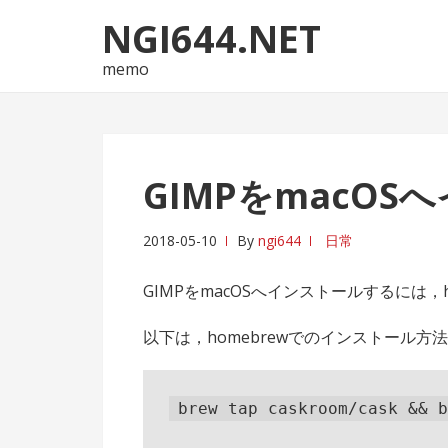
ナ
コ
NGI644.NET
ビ
ン
ゲ
テ
memo
ー
ン
シ
ツ
ョ
へ
ン
ス
GIMPをmacOS
へ
キ
ス
ッ
2018-05-10
By
ngi644
日常
キ
プ
ッ
GIMPをmacOSへインストールするには，
プ
以下は，homebrewでのインストール方法