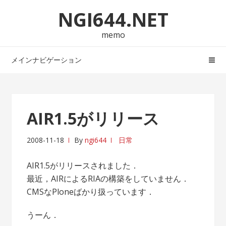
ナ
コ
NGI644.NET
ビ
ン
ゲ
テ
memo
ー
ン
シ
ツ
メインナビゲーション
ョ
へ
ン
ス
へ
キ
ス
ッ
AIR1.5がリリース
キ
プ
ッ
2008-11-18
By
ngi644
日常
プ
AIR1.5がリリースされました．
最近，AIRによるRIAの構築をしていません．
CMSなPloneばかり扱っています．
うーん．