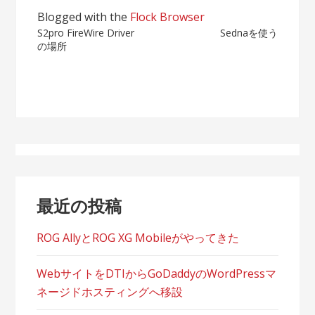
Blogged with the
Flock Browser
投
S2pro FireWire Driver
Sednaを使う
の場所
稿
ナ
ビ
ゲ
ー
シ
最近の投稿
ョ
ROG AllyとROG XG Mobileがやってきた
ン
WebサイトをDTIからGoDaddyのWordPressマ
ネージドホスティングへ移設