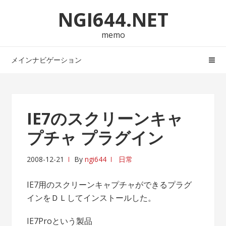
ナ
コ
NGI644.NET
ビ
ン
ゲ
テ
memo
ー
ン
シ
ツ
メインナビゲーション
ョ
へ
ン
ス
へ
キ
ス
ッ
IE7のスクリーンキャ
キ
プ
プチャ プラグイン
ッ
プ
2008-12-21
By
ngi644
日常
IE7用のスクリーンキャプチャができるプラグ
インをＤＬしてインストールした。
IE7Proという製品