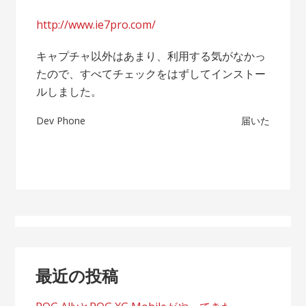
http://www.ie7pro.com/
キャプチャ以外はあまり、利用する気がなかっ
たので、すべてチェックをはずしてインストー
ルしました。
投
Dev Phone
届いた
稿
ナ
ビ
ゲ
ー
最近の投稿
シ