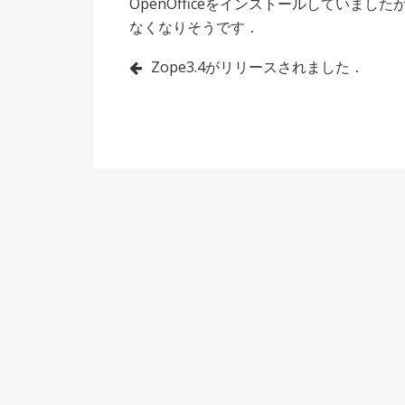
OpenOfficeをインストールしていま
なくなりそうです．
投
Zope3.4がリリースされました．
稿
ナ
ビ
ゲ
ー
シ
ョ
ン