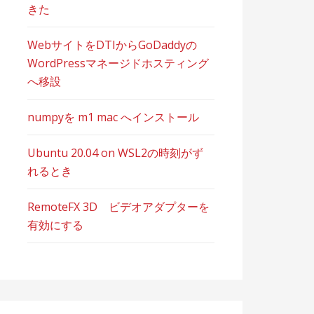
きた
WebサイトをDTIからGoDaddyの
WordPressマネージドホスティング
へ移設
numpyを m1 mac へインストール
Ubuntu 20.04 on WSL2の時刻がず
れるとき
RemoteFX 3D ビデオアダプターを
有効にする