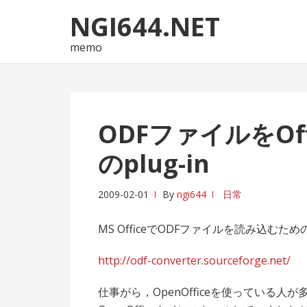
ナ
コ
NGI644.NET
ビ
ン
ゲ
テ
memo
ー
ン
シ
ツ
ョ
へ
ン
ス
ODFファイルをOf
へ
キ
ス
ッ
のplug-in
キ
プ
ッ
2009-02-01
By
ngi644
日常
プ
MS OfficeでODFファイルを読み込むための
http://odf-converter.sourceforge.net/
仕事がら，OpenOfficeを使っている