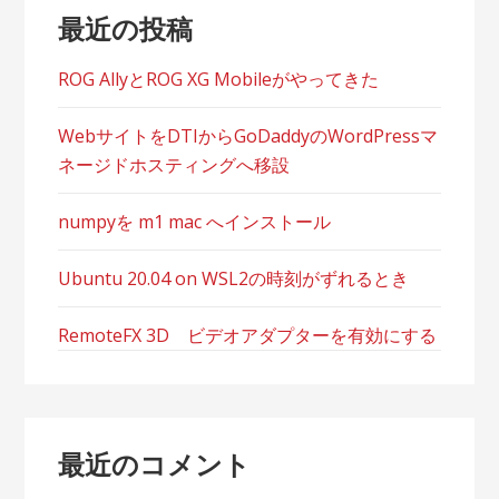
シ
最近の投稿
ョ
ROG AllyとROG XG Mobileがやってきた
ン
WebサイトをDTIからGoDaddyのWordPressマ
ネージドホスティングへ移設
numpyを m1 mac へインストール
Ubuntu 20.04 on WSL2の時刻がずれるとき
RemoteFX 3D ビデオアダプターを有効にする
最近のコメント