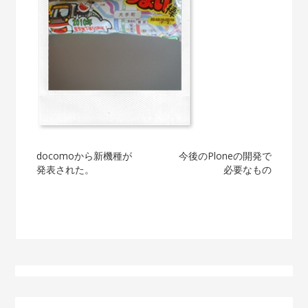
投
docomoから新機種が
今後のPloneの開発で
発表された。
必要なもの
稿
ナ
ビ
ゲ
ー