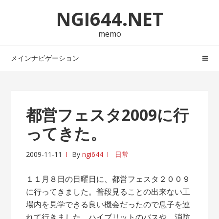
ナ
コ
NGI644.NET
ビ
ン
ゲ
テ
memo
ー
ン
シ
ツ
メインナビゲーション
ョ
へ
ン
ス
へ
キ
ス
ッ
都営フェスタ2009に行
キ
プ
ってきた。
ッ
プ
2009-11-11
By
ngi644
日常
１１月８日の日曜日に、都営フェスタ２００９
に行ってきました。普段見ることの出来ない工
場内を見学できる良い機会だったので息子を連
れて行きました。ハイブリットのバスや、消防