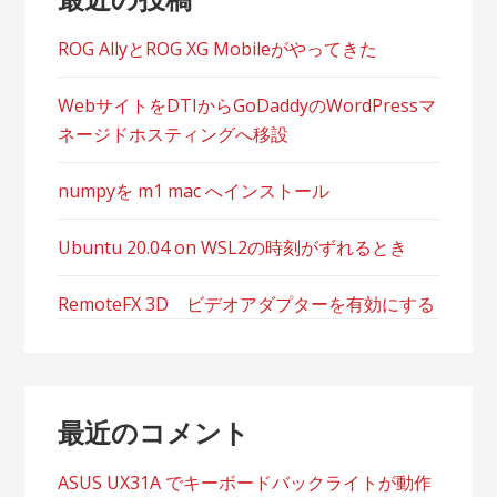
ョ
ン
ROG AllyとROG XG Mobileがやってきた
WebサイトをDTIからGoDaddyのWordPressマ
ネージドホスティングへ移設
numpyを m1 mac へインストール
Ubuntu 20.04 on WSL2の時刻がずれるとき
RemoteFX 3D ビデオアダプターを有効にする
最近のコメント
ASUS UX31A でキーボードバックライトが動作