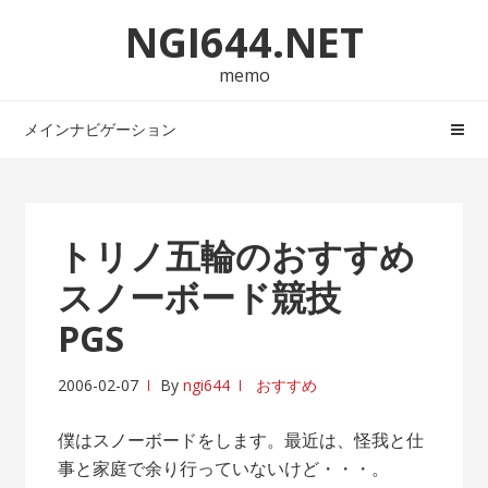
ナ
コ
NGI644.NET
ビ
ン
ゲ
テ
memo
ー
ン
シ
ツ
メインナビゲーション
ョ
へ
ン
ス
へ
キ
ス
ッ
トリノ五輪のおすすめ
キ
プ
スノーボード競技
ッ
プ
PGS
2006-02-07
By
ngi644
おすすめ
僕はスノーボードをします。最近は、怪我と仕
事と家庭で余り行っていないけど・・・。