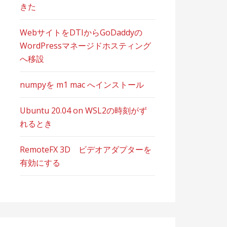
きた
WebサイトをDTIからGoDaddyの
WordPressマネージドホスティング
へ移設
numpyを m1 mac へインストール
Ubuntu 20.04 on WSL2の時刻がず
れるとき
RemoteFX 3D ビデオアダプターを
有効にする