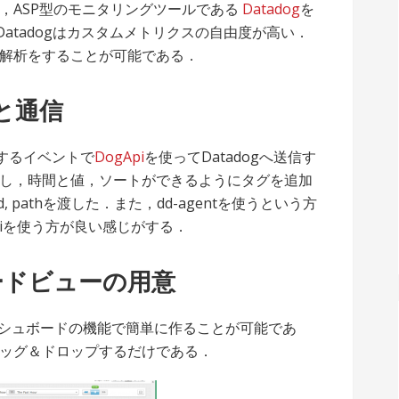
，ASP型のモニタリングツールである
Datadog
を
Datadogはカスタムメトリクスの自由度が高い．
解析をすることが可能である．
gと通信
生するイベントで
DogApi
を使ってDatadogへ送信す
し，時間と値，ソートができるようにタグを追加
, pathを渡した．また，dd-agentを使うという方
piを使う方が良い感じがする．
ボードビューの用意
ダッシュボードの機能で簡単に作ることが可能であ
ッグ＆ドロップするだけである．