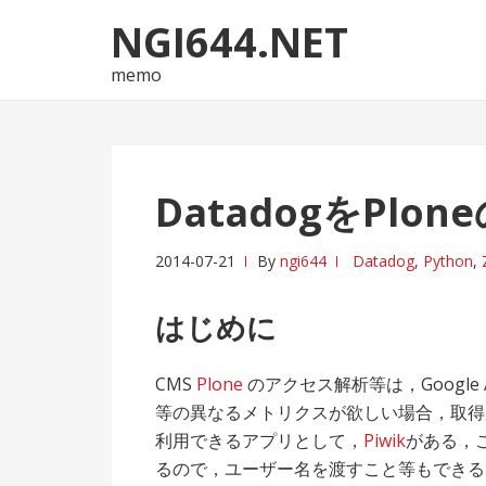
ナ
コ
NGI644.NET
ビ
ン
ゲ
テ
memo
ー
ン
シ
ツ
ョ
へ
ン
ス
DatadogをPlo
へ
キ
ス
ッ
2014-07-21
By
ngi644
Datadog
,
Python
,
キ
プ
ッ
はじめに
プ
CMS
Plone
のアクセス解析等は，Google 
等の異なるメトリクスが欲しい場合，取得
利用できるアプリとして，
Piwik
がある，
るので，ユーザー名を渡すこと等もできる