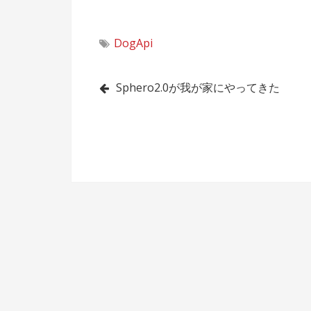
DogApi
投
Sphero2.0が我が家にやってきた
稿
ナ
ビ
ゲ
ー
シ
ョ
ン