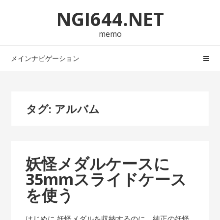
ナ
コ
NGI644.NET
ビ
ン
ゲ
テ
memo
ー
ン
シ
ツ
メインナビゲーション
ョ
へ
ン
ス
へ
キ
タグ:
アルバム
ス
ッ
キ
プ
ッ
プ
妖怪メダルケースに
35mmスライドケース
を使う
はじめに 妖怪メダルを収納するのに，純正の妖怪