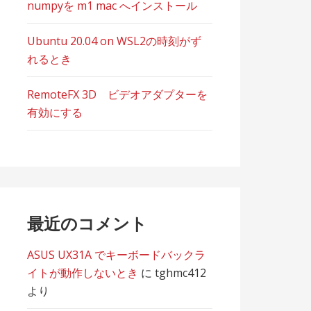
numpyを m1 mac へインストール
Ubuntu 20.04 on WSL2の時刻がず
れるとき
RemoteFX 3D ビデオアダプターを
有効にする
最近のコメント
ASUS UX31A でキーボードバックラ
イトが動作しないとき
に
tghmc412
より