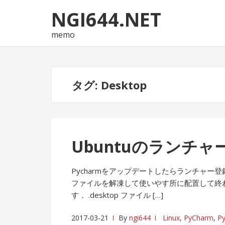
ナ
コ
NGI644.NET
ビ
ン
ゲ
テ
memo
ー
ン
シ
ツ
ョ
へ
タグ:
Desktop
ン
ス
へ
キ
ス
ッ
キ
プ
ッ
Ubuntuのランチャ
プ
Pycharmをアップデートしたらランチャー登
ファイルを解凍して使いやす所に配置して終
す． .desktop ファイル […]
2017-03-21
By
ngi644
Linux
,
PyCharm
,
P