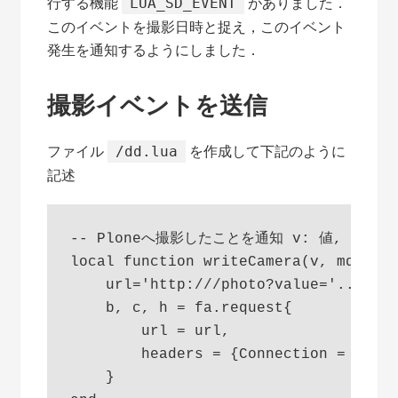
行する機能
がありました．
LUA_SD_EVENT
このイベントを撮影日時と捉え，このイベント
発生を通知するようにしました．
撮影イベントを送信
ファイル
を作成して下記のように
/dd.lua
記述
-- Ploneへ撮影したことを通知 v: 値, mdl:
local function writeCamera(v, mdl)

    url='http:///photo?value='..v..'&
    b, c, h = fa.request{

        url = url,

        headers = {Connection = 'clos
    }
