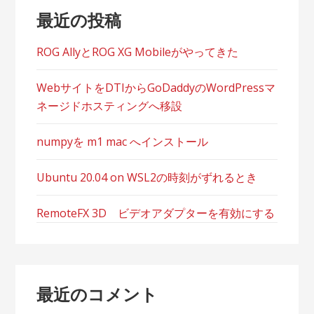
最近の投稿
ョ
ン
ROG AllyとROG XG Mobileがやってきた
WebサイトをDTIからGoDaddyのWordPressマ
ネージドホスティングへ移設
numpyを m1 mac へインストール
Ubuntu 20.04 on WSL2の時刻がずれるとき
RemoteFX 3D ビデオアダプターを有効にする
最近のコメント