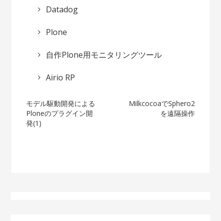
Datadog
Plone
自作Plone用モニタリングツール
Airio RP
投
モデル駆動開発による
MilkcocoaでSphero2
Ploneのプラグイン開
を遠隔操作
稿
発(1)
ナ
ビ
ゲ
ー
シ