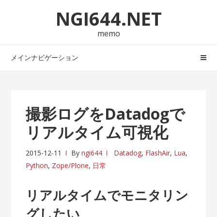
ナ
コ
NGI644.NET
ビ
ン
ゲ
テ
memo
ー
ン
シ
ツ
メインナビゲーション
ョ
へ
ン
ス
へ
キ
ス
ッ
撮影ログをDatadogで
キ
プ
リアルタイム可視化
ッ
プ
2015-12-11
By
ngi644
Datadog
,
FlashAir
,
Lua
,
Python
,
Zope/Plone
,
日常
リアルタイムでモニタリン
グしたい