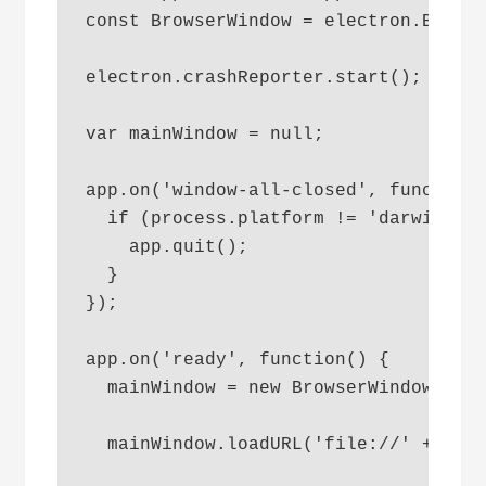
const BrowserWindow = electron.Browse
electron.crashReporter.start();

var mainWindow = null;

app.on('window-all-closed', function(
  if (process.platform != 'darwin') {
    app.quit();

  }

});

app.on('ready', function() {

  mainWindow = new BrowserWindow({wid
  mainWindow.loadURL('file://' + __di