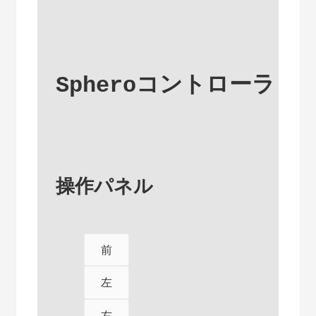
Spheroコントローラ
操作パネル
前
左
右