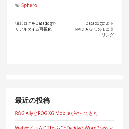
Sphero
投
撮影ログをDatadogで
Datadogによる
リアルタイム可視化
NVIDIA GPUのモニタ
稿
リング
ナ
ビ
ゲ
ー
シ
最近の投稿
ョ
ン
ROG AllyとROG XG Mobileがやってきた
WebサイトをDTIからGoDaddyのWordPressマ