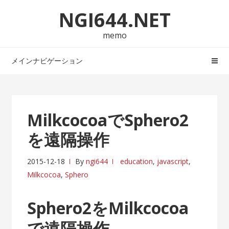
ナ
コ
NGI644.NET
ビ
ン
ゲ
テ
memo
ー
ン
シ
ツ
メインナビゲーション
ョ
へ
ン
ス
へ
キ
ス
ッ
MilkcocoaでSphero2
キ
プ
を遠隔操作
ッ
プ
2015-12-18
By
ngi644
education
,
javascript
,
Milkcocoa
,
Sphero
Sphero2をMilkcocoa
で遠隔操作