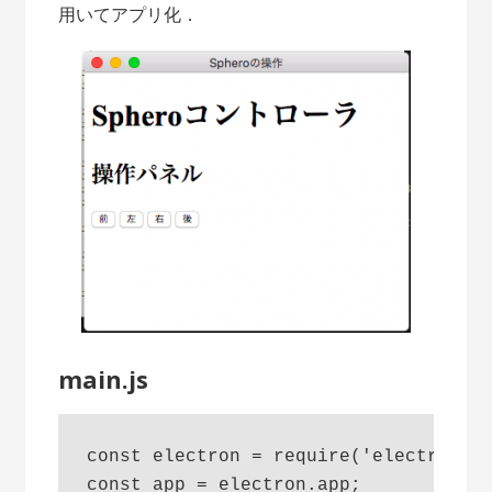
用いてアプリ化．
main.js
const electron = require('electron');
const app = electron.app;
