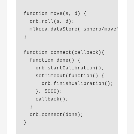
function move(s, d) {

  orb.roll(s, d);

  mlkcca.dataStore('sphero/move').pus
}

function connect(callback){

  function done() {    

    orb.startCalibration();

    setTimeout(function() {

      orb.finishCalibration();

    }, 5000);

    callback();

  }

  orb.connect(done);

}
